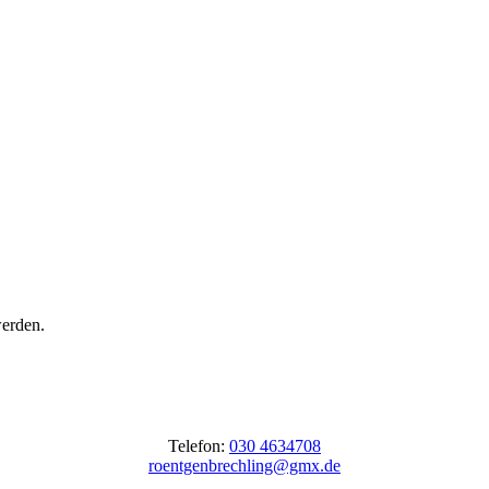
werden.
Telefon:
030 4634708
roentgenbrechling@gmx.de